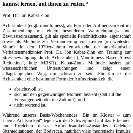
kannst lernen, auf ihnen zu reiten.“
Prof. Dr. Jon Kabat-Zinn
Achtsamkeit
(engl. mindfulness), als Form der Aufmerksamkeit im
Zusammenhang mit einem besonderen Wahrnehmungs- und
Bewusstseinszustand, gilt als spezielle Persönlichkeits- eigenschaft
sowie als Methode zur Verminderung von Leiden (im weitesten
Sinne).
In den 1970er-Jahren entwickelte der amerikanische
Verhaltensmedizinier Prof. Dr. Jon Kabat-Zinn ein Training zur
Stressbewältigung durch Achtsamkeit („Mindfulness Based Stress
Reduction“, kurz MBSR). Kabat-Zinns Methode basiert auf
wissenschaftlichen Untersuchungen und zeigt einen
alltagstauglichen Weg, um achtsam zu sein. Für ihn ist die
Achtsamkeit eine bestimmte Form der Aufmerksamkeit, die
absichtsvoll ist,
sich auf den gegenwärtigen Moment bezieht (statt auf die
Vergangenheit oder die Zukunft), und
nicht wertend ist.
Während unseres Basis-Wochenendes „Bin im Kloster – zum
Thema Achtsamkeit“ legen wir den Schwerpunkt auf das Erkennen
und Erreichen dieses Aufmerksamkeits-Zustandes. Geleitete
Sitzmeditationen, der Bodyscan, natürlich viele theoretische Impulse