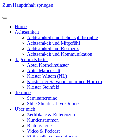
Zum Hauptinhalt springen
Home
Achtsamkeit
Achtsamkeit eine Lebensphilosophie
Achtsamkeit und Mitgefühl
Achtsamkeit und Resilienz
Achtsamkeit und Kommunikation
Tagen im Kloster
Abtei Kornelimünster
Abtei Marienstatt
Kloster Wittem (NL)
Kloster der Salvatorianerinnen Horrem
Kloster Steinfeld
Termine
Seminartermine
Stille Stunde - Live Online
Über mich
Zertifikate & Referenzen
Kundenstimmen
Bildergalerie
Video & Podcast
Et Kapellche muss Blieve