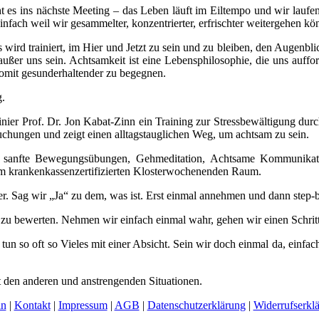
t es ins nächste Meeting – das Leben läuft im Eiltempo und wir laufen
ch weil wir gesammelter, konzentrierter, erfrischter weitergehen kö
 wird trainiert, im Hier und Jetzt zu sein und zu bleiben, den Augenb
ußer uns sein. Achtsamkeit ist eine Lebensphilosophie, die uns auff
omit gesunderhaltender zu begegnen.
g.
inier Prof. Dr. Jon Kabat-Zinn ein Training zur Stressbewältigung d
uchungen und zeigt einen alltagstauglichen Weg, um achtsam zu sein.
an, sanfte Bewegungsübungen, Gehmeditation, Achtsame Kommunikat
nem krankenkassenzertifizierten Klosterwochenenden Raum.
r. Sag wir „Ja“ zu dem, was ist. Erst einmal annehmen und dann step-
 zu bewerten. Nehmen wir einfach einmal wahr, gehen wir einen Schri
tun so oft so Vieles mit einer Absicht. Sein wir doch einmal da, einf
 den anderen und anstrengenden Situationen.
in
|
Kontakt
|
Impressum
|
AGB
|
Datenschutzerklärung
|
Widerrufserkl