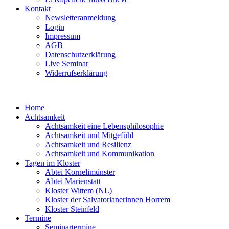
Kontakt
Newsletteranmeldung
Login
Impressum
AGB
Datenschutzerklärung
Live Seminar
Widerrufserklärung
Home
Achtsamkeit
Achtsamkeit eine Lebensphilosophie
Achtsamkeit und Mitgefühl
Achtsamkeit und Resilienz
Achtsamkeit und Kommunikation
Tagen im Kloster
Abtei Kornelimünster
Abtei Marienstatt
Kloster Wittem (NL)
Kloster der Salvatorianerinnen Horrem
Kloster Steinfeld
Termine
Seminartermine