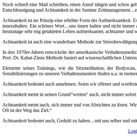
Noch schnell eine Mail schreiben, einen Anruf tätigen und schon geh
Entschleunigung und Achtsamkeit in der Summe Zeitmanagement…einfa
Achtsamkeit ist im Prinzip eine erhöhte Form der Aufmerksamkeit. Es
innezuhalten. Ein schönes Wort…uns innen halten und nicht immer a
heutzutage sehr eng getakteten Leben aufmerksamer, achtsamer und s
Achtsamkeit ist auch eine wunderbare Methode zur Stressbewältigun
In den 1970er-Jahren entwickelte der amerikanische Verhaltensmediz
Prof. Dr. Kabat-Zinns Methode basiert auf wissenschaftlichen Unters
Elemente seines Trainings, wie die Sitzmeditation, der Bodysc
Sensibilisierungen zu unseren Verhaltensmustern finden u.a. in mei
Achtsamkeit bedeutet auch annehmen. Seien wir offener und wertfreie
Achtsamkeit meint in seinen Grund“werten“ auch, nicht immer sofort
Achtsamkeit meint auch, sich immer mal von Absichten zu lösen. Wir 
Oft ist der Weg das Ziel.“
Achtsamkeit bedeutet auch, Geduld zu haben…mit uns selber und mit
Log