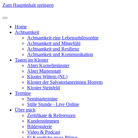
Zum Hauptinhalt springen
Home
Achtsamkeit
Achtsamkeit eine Lebensphilosophie
Achtsamkeit und Mitgefühl
Achtsamkeit und Resilienz
Achtsamkeit und Kommunikation
Tagen im Kloster
Abtei Kornelimünster
Abtei Marienstatt
Kloster Wittem (NL)
Kloster der Salvatorianerinnen Horrem
Kloster Steinfeld
Termine
Seminartermine
Stille Stunde - Live Online
Über mich
Zertifikate & Referenzen
Kundenstimmen
Bildergalerie
Video & Podcast
Et Kapellche muss Blieve