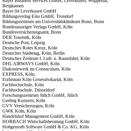
Bayer Business Services GmbH, Leverkusen, Wuppertal,
Bergkamen
Bayer 04 Leverkusen GmbH
Bildungsverlag Eins GmbH, Troisdorf
Bildungszentrum am Universitätsklinikum Bonn, Bonn
Bundesanzeiger Verlags GmbH, Köln
Bundesversicherungsamt, Bonn
DER Touristik, Köln
Deutsche Post, Leipzig
Deutsches Rotes Kreuz, Köln
Deutscher Städtetag, Köln, Berlin
Deutsches Zentrum f. Luft- u. Raumfahrt, Köln
DHL AIRWAYS GmbH, Köln
Diakoniewerk im Coenaculum, Köln
EXPRESS, Köln,
Erzbistum Köln Generalvikariat, Köln
Fachhochschule, Köln
Fachhochschule, Düsseldorf
Forschungszentrum Jülich GmbH, Jülich
Gerling Konzern, Köln
GVV Versicherungen, Köln
GWK Köln, Köln
Handelshof Management GmbH, Köln
HORBACH Wirtschaftsberatung GmbH, Köln
Hottgenroth Software GmbH & Co. KG, Köln