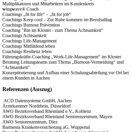
Multiplikatoren und Mitarbeitern im Kundenkreis
w
ing
w
ave® Coach
Coachings „fit for life“ – „fit for job“
Coachings Keep cool – Zur Ruhe kommen im Berufsalltag
Coachings Burnout Prävention
Coaching "Bin im Kloster - zum Thema Achtsamkeit"
Coachings Achtsamkeit
Coachings Life-Management
Coachings Mitfühlend leben
Coachings Resilienz leben
Führungskräfte-Coaching „Work-Life-Management“ im Kloster
Beratung Leitungsteams zum Thema „Burnout-Vermeidung“ und
"Achtsamkeit"
Konzeptionierung und Aufbau einer Schulungsabteilung vor Ort bei
einem Kunden in Aachen
Referenzen (Auszug)
ACD Datensysteme GmbH, Aachen
Ärztekammer Nordrhein, Düsseldorf
AWO Bezirksverband Rheinland e.V., Koblenz
AWO Bezirksverband Rheinland Seniorenzentrum, Mayen
AWO Seniorenzentrum, Diez
Barmenia Krankenversicherung aG, Wuppertal