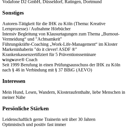
Vodafone D2 GmbH, Düsseldorf, Ratingen, Dortmund
Sonstiges
Autoren-Tätigkeit für die IHK zu Köln (Thema: Kreative
Lernprozesse) / Aufnahme Hörbücher
Intensiv Begleitung von Klausurtagungen zum Thema „Burnout-
Vermeidung“ und "Achtsamkeit"
Führungskräfte-Coaching „Work-Life-Management“ im Kloster
Markeninhaberin "do it clever! ASDF ®"
Krankenkassenzertifiziert für 5 Präventionsseminare
w
ing
w
ave® Coach
Seit 1999 Berufung in einen Prüfungsausschuss der IHK zu Köln
nach § 46 in Verbindung mit § 37 BBiG (AEVO)
Interessen
Mein Hund, Lesen, Wandern, Klosteraufenthalte, liebe Menschen in
meiner Nähe
Persönliche Stärken
Leidenschaftlich gerne Trainerin seit über 30 Jahren
Optimistisch und positiv fast immer