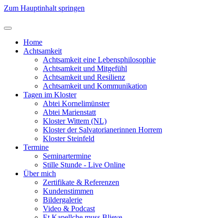
Zum Hauptinhalt springen
Home
Achtsamkeit
Achtsamkeit eine Lebensphilosophie
Achtsamkeit und Mitgefühl
Achtsamkeit und Resilienz
Achtsamkeit und Kommunikation
Tagen im Kloster
Abtei Kornelimünster
Abtei Marienstatt
Kloster Wittem (NL)
Kloster der Salvatorianerinnen Horrem
Kloster Steinfeld
Termine
Seminartermine
Stille Stunde - Live Online
Über mich
Zertifikate & Referenzen
Kundenstimmen
Bildergalerie
Video & Podcast
Et Kapellche muss Blieve