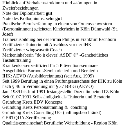
Hinblick auf Verhaltensstrukturen und -störungen in
Zweierbeziehungen
Note der Diplomarbeit:
gut
Note des Kolloquiums:
sehr gut
Praktische Berufserfahrung in einem von Ordensschwestern
(Borromärinnen) geleiteten Kinderheim in Köln Dünnwald (St.
Josef)
Trainerausbildung bei der Firma Philips in Frankfurt Eschborn
Zertifizierte Trainerin mit Abschluss vor der IHK
Zertifizierter
w
ing
w
ave® Coach
Markeninhaberin "do it clever! ASDF ®" -Ganzheitliches
Tastaturtraining
Krankenkassenzertifiziert für 5 Präventionsseminare
Ausgebildete Burnout-Seminarleiterin und Beraterin
IHK: AEVO (Ausbildereignung) (seit Aug. 1999)
Seit 1999 Berufung in einen Prüfungsausschuss der IHK zu Köln
nach § 46 in Verbindung mit § 37 BBiG (AEVO)
Jan. 1989 bis Juni 1991 festangestellte Dozentin beim ITZ Köln
Seit 01.07.1991 Selbständigkeit als Trainerin und Beraterin
Gründung Kretz EDV Konzepte
Gründung Kretz Personaltraining & -coaching
Gründung Kretz Consulting UG (haftungsbeschränkt)
CERTQUA-Zertifizierung
Qualitätsgemeinschaft Berufliche Weiterbildung - Region Köln