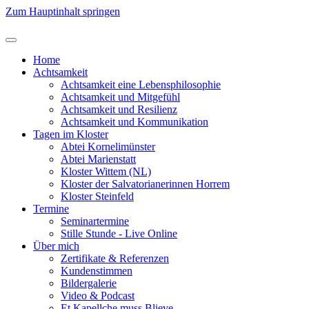
Zum Hauptinhalt springen
Home
Achtsamkeit
Achtsamkeit eine Lebensphilosophie
Achtsamkeit und Mitgefühl
Achtsamkeit und Resilienz
Achtsamkeit und Kommunikation
Tagen im Kloster
Abtei Kornelimünster
Abtei Marienstatt
Kloster Wittem (NL)
Kloster der Salvatorianerinnen Horrem
Kloster Steinfeld
Termine
Seminartermine
Stille Stunde - Live Online
Über mich
Zertifikate & Referenzen
Kundenstimmen
Bildergalerie
Video & Podcast
Et Kapellche muss Blieve