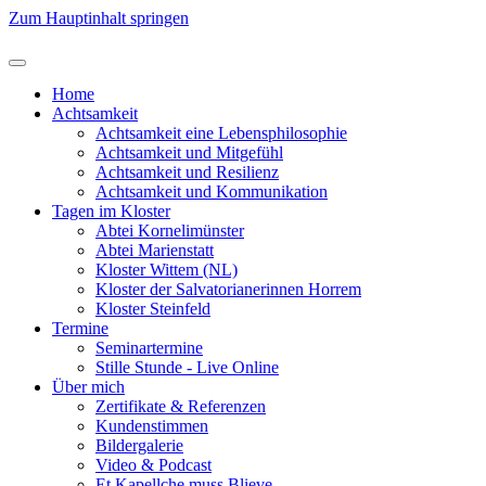
Zum Hauptinhalt springen
Home
Achtsamkeit
Achtsamkeit eine Lebensphilosophie
Achtsamkeit und Mitgefühl
Achtsamkeit und Resilienz
Achtsamkeit und Kommunikation
Tagen im Kloster
Abtei Kornelimünster
Abtei Marienstatt
Kloster Wittem (NL)
Kloster der Salvatorianerinnen Horrem
Kloster Steinfeld
Termine
Seminartermine
Stille Stunde - Live Online
Über mich
Zertifikate & Referenzen
Kundenstimmen
Bildergalerie
Video & Podcast
Et Kapellche muss Blieve