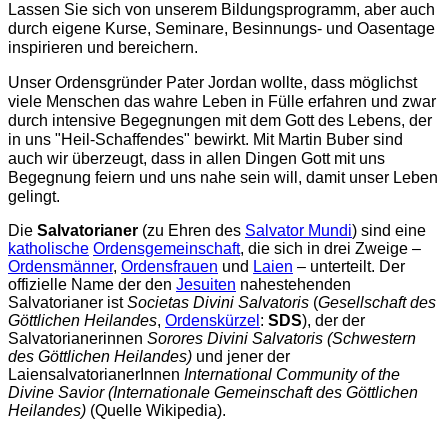
Lassen Sie sich von unserem Bildungsprogramm, aber auch
durch eigene Kurse, Seminare, Besinnungs- und Oasentage
inspirieren und bereichern.
Unser Ordensgründer Pater Jordan wollte, dass möglichst
viele Menschen das wahre Leben in Fülle erfahren und zwar
durch intensive Begegnungen mit dem Gott des Lebens, der
in uns "Heil-Schaffendes" bewirkt. Mit Martin Buber sind
auch wir überzeugt, dass in allen Dingen Gott mit uns
Begegnung feiern und uns nahe sein will, damit unser Leben
gelingt.
Die
Salvatorianer
(zu Ehren des
Salvator Mundi
) sind eine
katholische
Ordensgemeinschaft
, die sich in drei Zweige –
Ordensmänner
,
Ordensfrauen
und
Laien
– unterteilt. Der
offizielle Name der den
Jesuiten
nahestehenden
Salvatorianer ist
Societas Divini Salvatoris
(
Gesellschaft des
Göttlichen Heilandes
,
Ordenskürzel
:
SDS
), der der
Salvatorianerinnen
Sorores Divini Salvatoris (Schwestern
des Göttlichen Heilandes)
und jener der
LaiensalvatorianerInnen
International Community of the
Divine Savior (Internationale Gemeinschaft des Göttlichen
Heilandes)
(Quelle Wikipedia).