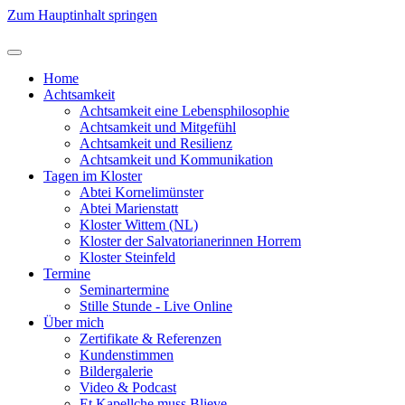
Zum Hauptinhalt springen
Home
Achtsamkeit
Achtsamkeit eine Lebensphilosophie
Achtsamkeit und Mitgefühl
Achtsamkeit und Resilienz
Achtsamkeit und Kommunikation
Tagen im Kloster
Abtei Kornelimünster
Abtei Marienstatt
Kloster Wittem (NL)
Kloster der Salvatorianerinnen Horrem
Kloster Steinfeld
Termine
Seminartermine
Stille Stunde - Live Online
Über mich
Zertifikate & Referenzen
Kundenstimmen
Bildergalerie
Video & Podcast
Et Kapellche muss Blieve